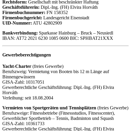
Rechtsform:
Gesellschaft mit beschränkter Haftung
Geschäftsführerin:
Dipl.-Ing. (FH) Elvira Horváth
Firmenbuchnummer:
FN 158352
Firmenbuchgericht:
Landesgericht Eisenstadt
UID-Nummer:
ATU 42802909
Bankverbindung:
Sparkasse Hainburg – Bruck – Neusiedl
IBAN: AT72 2021 6230 1085 0600 BIC: SPHBAT21XXX
Gewerbeberechtigungen
Yacht-Charter
(freies Gewerbe)
Berufszweig: Vermietung von Booten bis 12 m Länge auf
Binnengewässern
GISA-Zahl: 10317051
Gewerberechtliche Geschäftsführung: Dipl.-Ing. (FH) Elvira
Horváth
Verleihung: seit 18.08.2004
Vermieten von Sportgeräten und Tennisplätzen
(freies Gewerbe)
Berufszweige: Fitnessbetriebe (Fitnessstudios, Fitnesscenter),
Gewerblicher Sportbetrieb – Tennis, Badminton und Squash
GISA-Zahl: 10361733
Gewerberechtliche Geschäftsführung: Dipl.-Ing. (FH) Elvira