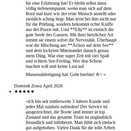
für eine Erfahrung hat! Er bleibt selbst dann
völlig tiefenentspannt, wenn man sich auf dem
Boot mal kurz wie der erste Mensch anstellt oder
ziemlich schräg liegt. Man lernt bei ihm nicht nur
für die Prüfung, sondern bekommt echte Kniffe
aus der Praxis mit. Und **Elly** ist einfach die
gute Seele des Ganzen. Mit ihrer herzlichen Art
nimmt sie einem sofort die Nervosität. Überhaupt
war die Mischung aus **Action auf dem See**
und dem lockeren Miteinander danach genau
mein Ding. War eine super Zeit mit viel Spaß
und echtem See-Feeling. Wer den Schein
machen will und keine Lust auf
Massenabfertigung hat: Geht hierhin! ⛵✨«
Dominik Zowa
April 2026
★
★
★
★
★
»Ich bin seit mittlerweile 3 Jahren Kunde und
jedes Mal rundum zufrieden! Der Service ist
ausgezeichnet, die Boote sind immer in top
Zustand und das gesamte Team ist unglaublich
freundlich und hilfsbereit. Man fühlt sich einfach
gut aufgehoben. Vielen Dank für die tolle Arbeit