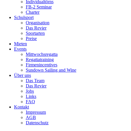
Individualtörns
FB-2 Seminar
Charter
Schulsport
Organisation
Das Revier
Sportarten
Preise
Mieten
Events
Mittwochsregatta
Regattatraining
Firmenincentives
Sundown Sailing and Wine
Über uns
Das Team
Das Revier
Jobs
Links
FAQ
Kontakt
Impressum
AGB
Datenschutz