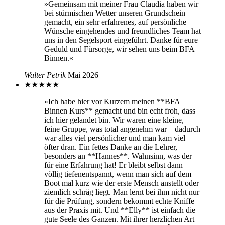
»Gemeinsam mit meiner Frau Claudia haben wir
bei stürmischen Wetter unseren Grundschein
gemacht, ein sehr erfahrenes, auf persönliche
Wünsche eingehendes und freundliches Team hat
uns in den Segelsport eingeführt. Danke für eure
Geduld und Fürsorge, wir sehen uns beim BFA
Binnen.«
Walter Petrik
Mai 2026
★
★
★
★
★
»Ich habe hier vor Kurzem meinen **BFA
Binnen Kurs** gemacht und bin echt froh, dass
ich hier gelandet bin. Wir waren eine kleine,
feine Gruppe, was total angenehm war – dadurch
war alles viel persönlicher und man kam viel
öfter dran. Ein fettes Danke an die Lehrer,
besonders an **Hannes**. Wahnsinn, was der
für eine Erfahrung hat! Er bleibt selbst dann
völlig tiefenentspannt, wenn man sich auf dem
Boot mal kurz wie der erste Mensch anstellt oder
ziemlich schräg liegt. Man lernt bei ihm nicht nur
für die Prüfung, sondern bekommt echte Kniffe
aus der Praxis mit. Und **Elly** ist einfach die
gute Seele des Ganzen. Mit ihrer herzlichen Art