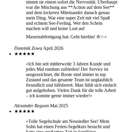
nimmt sie einem sofort die Nervosität. Überhaupt
war die Mischung aus **Action auf dem See**
und dem lockeren Miteinander danach genau
mein Ding. War eine super Zeit mit viel Spaß
und echtem See-Feeling. Wer den Schein
machen will und keine Lust auf
Massenabfertigung hat: Geht hierhin! ⛵✨«
Dominik Zowa
April 2026
★
★
★
★
★
»Ich bin seit mittlerweile 3 Jahren Kunde und
jedes Mal rundum zufrieden! Der Service ist
ausgezeichnet, die Boote sind immer in top
Zustand und das gesamte Team ist unglaublich
freundlich und hilfsbereit. Man fühlt sich einfach
gut aufgehoben. Vielen Dank für die tolle Arbeit
– ich komme gerne immer wieder!«
Alexander Begoon
Mai 2025
★
★
★
★
★
»Tolle Segelschule am Neusiedler See! Mein
Sohn hat einen Ferien-Segelkurs besucht und
hatte eine großartige Zeit in familiärer