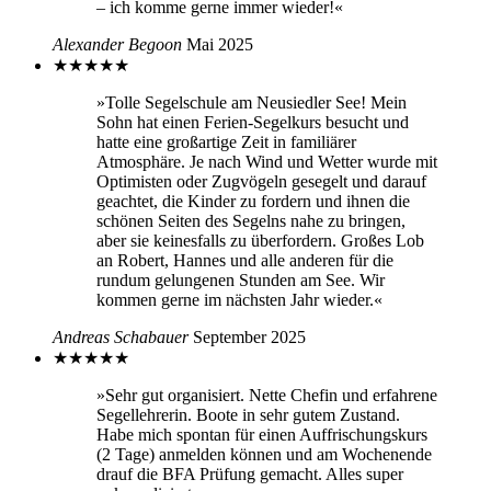
– ich komme gerne immer wieder!«
Alexander Begoon
Mai 2025
★
★
★
★
★
»Tolle Segelschule am Neusiedler See! Mein
Sohn hat einen Ferien-Segelkurs besucht und
hatte eine großartige Zeit in familiärer
Atmosphäre. Je nach Wind und Wetter wurde mit
Optimisten oder Zugvögeln gesegelt und darauf
geachtet, die Kinder zu fordern und ihnen die
schönen Seiten des Segelns nahe zu bringen,
aber sie keinesfalls zu überfordern. Großes Lob
an Robert, Hannes und alle anderen für die
rundum gelungenen Stunden am See. Wir
kommen gerne im nächsten Jahr wieder.«
Andreas Schabauer
September 2025
★
★
★
★
★
»Sehr gut organisiert. Nette Chefin und erfahrene
Segellehrerin. Boote in sehr gutem Zustand.
Habe mich spontan für einen Auffrischungskurs
(2 Tage) anmelden können und am Wochenende
drauf die BFA Prüfung gemacht. Alles super