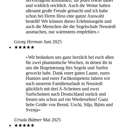
hervorragend kombiniert, für jeden etwas dabei
und wirklich reichlich. Auch die Weine haben
allesamt große Freude gemacht und ich habe
schon bei Herrn Hess eine ganze Auswahl
bestellt! Wir können dieses Erlebnissegeln und
auch die Menschen die die Segelschule Neusiedl
ausmachen, nur wärmstens empfehlen.«
Georg Herman
Juni 2025
★
★
★
★
★
»Wir bedanken uns ganz herzlich bei euch allen
für zwei phantastische Wochen, in denen ihr in
uns die Begeisterung fürs Segeln und Surfen
geweckt habt. Dank eurer guten Laune, eures
Humors und eurer Fachkompetenz fahren wir
nach unserem Familienurlaub in Neusiedl
glücklich mit drei A-Scheinen und zwei
Surfscheinen nach Deutschland zurück und
freuen uns schon auf ein Wiedersehen! Ganz
liebe Grüße von Bernd, Uschi, Silja, Björn und
Svenja«
Ursula Büttner
Mai 2025
★
★
★
★
★