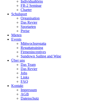
Individualtörns
FB-2 Seminar
Charter
Schulsport
Organisation
Das Revier
Sportarten
Preise
Mieten
Events
Mittwochsregatta
Regattatraining
Firmenincentives
Sundown Sailing and Wine
Über uns
Das Team
Das Revier
Jobs
Links
FAQ
Kontakt
Impressum
AGB
Datenschutz