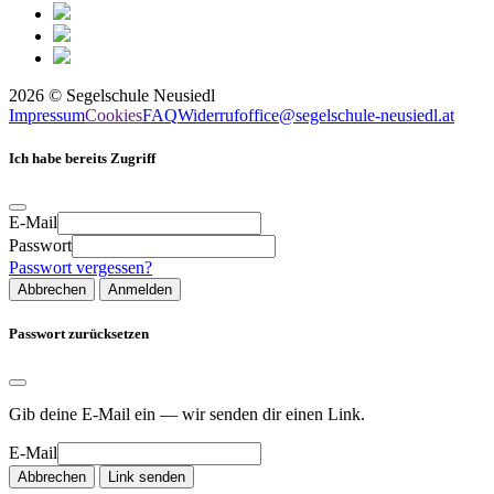
2026
©
Segelschule Neusiedl
Impressum
Cookies
FAQ
Widerruf
office@segelschule-neusiedl.at
Ich habe bereits Zugriff
E-Mail
Passwort
Passwort vergessen?
Abbrechen
Anmelden
Passwort zurücksetzen
Gib deine E-Mail ein — wir senden dir einen Link.
E-Mail
Abbrechen
Link senden