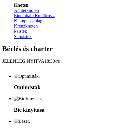
Knoten
Achterknoten
Eineinhalb Runtörns...
Klampenschlag
Kreuzknoten
Palstek
Schotstek
Bérlés és charter
JELENLEG NYITVA
18:30-re
Optimisták
Bic kinyitása