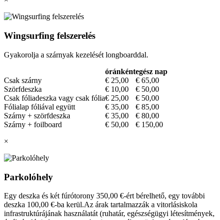
Wingsurfing felszerelés
Gyakorolja a szárnyak kezelését longboarddal.
óránként
egész nap
Csak szárny
€ 25,00
€ 65,00
Szörfdeszka
€ 10,00
€ 50,00
Csak fóliadeszka vagy csak fólia
€ 25,00
€ 50,00
Fólialap fóliával együtt
€ 35,00
€ 85,00
Szárny + szörfdeszka
€ 35,00
€ 80,00
Szárny + foilboard
€ 50,00
€ 150,00
×
Parkolóhely
Egy deszka és két fúrótorony 350,00 €-ért bérelhető, egy további
deszka 100,00 €-ba kerül.Az árak tartalmazzák a vitorlásiskola
infrastruktúrájának használatát (ruhatár, egészségügyi létesítmények,