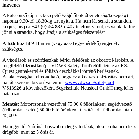
ingyenes
.
A kölcsönző (április közepétől/végétől október elejéig/közepéig)
naponta 9.30-tól 18.30-ig tart nyitva. Ha nem lát senkit a strandon,
kérjük, hívja a +43 (0)664 88251407 telefonszámot, és valaki ki fog
jönni a strandra, hogy átadja a szükséges felszerelést.
A
h26-hoz
BFA Binnen (vagy azzal egyenértékű) engedély
szükséges.
A vitorlások és szörfdeszkák bérlői felelősek az okozott károkért. A
megfelelő
biztosítás
(pl. VDWS Safety Tool) előfeltétele az RS-
Quest gennakerrel és fóliázó deszkákkal történő bérlésének.
Általánosságban elmondható, hogy ez a kedvező biztosítás nem árt,
ha jól szeretne biztosítva lenni -
www.vdws.de/safetytool
-
VS13926 a következőkért. Segelschule Neusiedl GmbH meg lehet
határozni.
Mentés:
Motorcsónak vezetővel 75,00 € félóránként, segédvezető
(felborulás esetén) 50,00 € félóránként, tisztítási díj felborulás után
45,00 €.
Ha reggeltől 5 óránál hosszabb ideig vitorlázik, akkor soha nem lesz
drágább, mint az 5 órás ár.