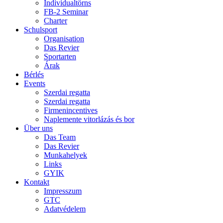
Individualtörns
FB-2 Seminar
Charter
Schulsport
Organisation
Das Revier
Sportarten
Árak
Bérlés
Events
Szerdai regatta
Szerdai regatta
Firmenincentives
Naplemente vitorlázás és bor
Über uns
Das Team
Das Revier
Munkahelyek
Links
GYIK
Kontakt
Impresszum
GTC
Adatvédelem