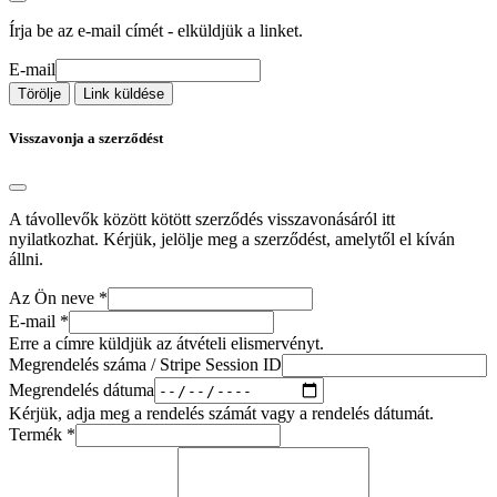
Írja be az e-mail címét - elküldjük a linket.
E-mail
Törölje
Link küldése
Visszavonja a szerződést
A távollevők között kötött szerződés visszavonásáról itt
nyilatkozhat. Kérjük, jelölje meg a szerződést, amelytől el kíván
állni.
Az Ön neve
*
E-mail
*
Erre a címre küldjük az átvételi elismervényt.
Megrendelés száma / Stripe Session ID
Megrendelés dátuma
Kérjük, adja meg a rendelés számát vagy a rendelés dátumát.
Termék
*