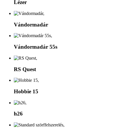
Lézer
Vándormadár
Vándormadár 55s
RS Quest
Hobbie 15
h26