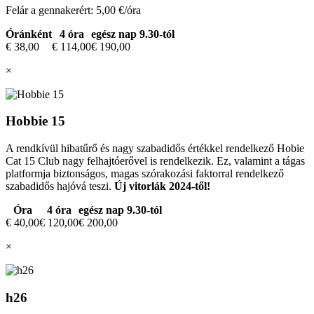
Felár a gennakerért: 5,00 €/óra
Óránként
4 óra
egész nap 9.30-tól
€ 38,00
€ 114,00
€ 190,00
×
Hobbie 15
A rendkívül hibatűrő és nagy szabadidős értékkel rendelkező Hobie
Cat 15 Club nagy felhajtóerővel is rendelkezik. Ez, valamint a tágas
platformja biztonságos, magas szórakozási faktorral rendelkező
szabadidős hajóvá teszi.
Új vitorlák 2024-től!
Óra
4 óra
egész nap 9.30-tól
€ 40,00
€ 120,00
€ 200,00
×
h26