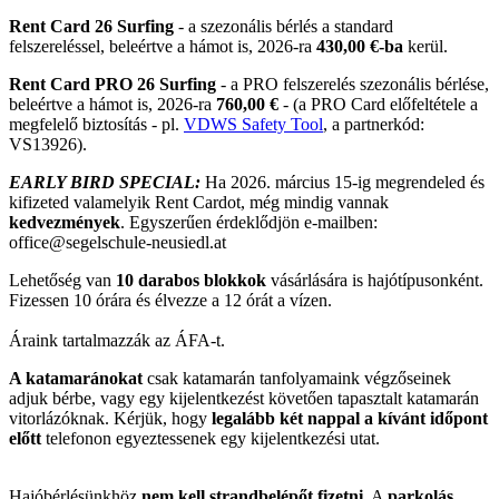
Rent Card 26 Surfing
- a szezonális bérlés a standard
felszereléssel, beleértve a hámot is, 2026-ra
430,00 €-ba
kerül.
Rent Card PRO 26 Surfing
- a PRO felszerelés szezonális bérlése,
beleértve a hámot is, 2026-ra
760,00 €
- (a PRO Card előfeltétele a
megfelelő biztosítás - pl.
VDWS Safety Tool
, a partnerkód:
VS13926).
EARLY BIRD SPECIAL:
Ha 2026. március 15-ig megrendeled és
kifizeted valamelyik Rent Cardot, még mindig vannak
kedvezmények
. Egyszerűen érdeklődjön e-mailben:
office@segelschule-neusiedl.at
Lehetőség van
10 darabos blokkok
vásárlására is hajótípusonként.
Fizessen 10 órára és élvezze a 12 órát a vízen.
Áraink tartalmazzák az ÁFA-t.
A katamaránokat
csak katamarán tanfolyamaink végzőseinek
adjuk bérbe, vagy egy kijelentkezést követően tapasztalt katamarán
vitorlázóknak. Kérjük, hogy
legalább két nappal a kívánt időpont
előtt
telefonon egyeztessenek egy kijelentkezési utat.
Hajóbérlésünkhöz
nem kell strandbelépőt fizetni
. A
parkolás