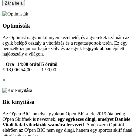
Zárja be a
Optimisták
Az Optimist nagyon könnyen kezelhető, és a gyerekek számára az
egyik belépő osztály a vitorlázás és a regattasportok terén. Ez egy
nemzetközi junior hajóosztály és az egyik leggyakrabban épített
hajóosztály a világon.
Óra
14:00 órától
5 órától
€ 18,00
€ 54,00
€ 90,00
×
Bic kinyitása
Az O'pen BIC, amelyet gyakran Open BIC-nek, 2019 óta pedig
O'pen Skiffnek is neveznek,
egy egykezes dingi, amelyet Daniele
Vitali fiatal vitorlázók számára tervezett
. A népszerű Opti-tól
eltérően az O'pen BIC nem egy dingi, hanem egy sportos skiff fiatal
vitorlázók számára.