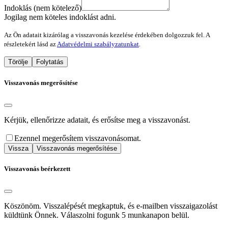
Indoklás (nem kötelező)
Jogilag nem köteles indoklást adni.
Az Ön adatait kizárólag a visszavonás kezelése érdekében dolgozzuk fel. A
részletekért lásd az
Adatvédelmi szabályzatunkat
.
Törölje
Folytatás
Visszavonás megerősítése
Kérjük, ellenőrizze adatait, és erősítse meg a visszavonást.
Ezennel megerősítem visszavonásomat.
Vissza
Visszavonás megerősítése
Visszavonás beérkezett
Köszönöm. Visszalépését megkaptuk, és e-mailben visszaigazolást
küldtünk Önnek. Válaszolni fogunk 5 munkanapon belül.