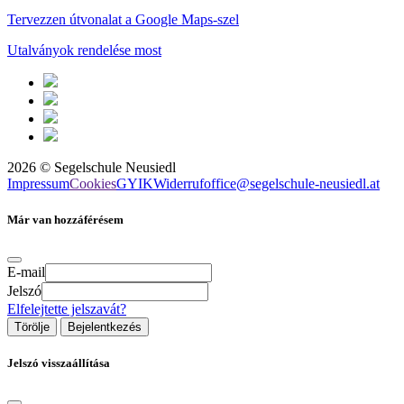
Tervezzen útvonalat a Google Maps-szel
Utalványok rendelése most
2026
©
Segelschule Neusiedl
Impressum
Cookies
GYIK
Widerruf
office@segelschule-neusiedl.at
Már van hozzáférésem
E-mail
Jelszó
Elfelejtette jelszavát?
Törölje
Bejelentkezés
Jelszó visszaállítása