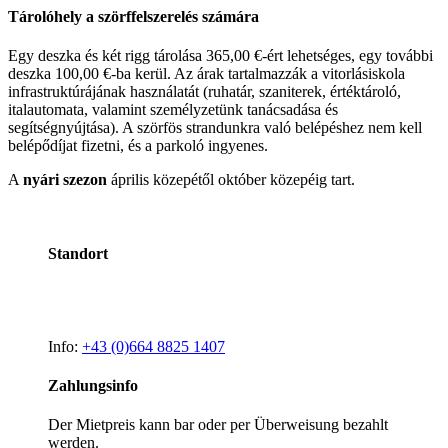
Tárolóhely a szörffelszerelés számára
Egy deszka és két rigg tárolása 365,00 €-ért lehetséges, egy további
deszka 100,00 €-ba kerül. Az árak tartalmazzák a vitorlásiskola
infrastruktúrájának használatát (ruhatár, szaniterek, értéktároló,
italautomata, valamint személyzetünk tanácsadása és
segítségnyújtása). A szörfös strandunkra való belépéshez nem kell
belépődíjat fizetni, és a parkoló ingyenes.
A
nyári szezon
április közepétől október közepéig tart.
Standort
Info:
+43 (0)664 8825 1407
Zahlungsinfo
Der Mietpreis kann bar oder per Überweisung bezahlt
werden.