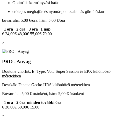
Optimális kormányzási hatás
erőteljes meghajtás és nyomáspont-stabilitás gördüléskor
búvárruha: 5,00 €/óra, hám: 5,00 €/óra
1 óra
2 óra
3 óra
1 nap
€ 24,00
€ 48,00
€ 55,00
€ 70,00
×
PRO - Anyag
Doutone vitorlák: E_Type, Volt, Super Session és EPX különböző
méretekben
Deszkák: Fanatic Gecko HRS különböző méretekben
Búvárruha: 5,00 € óránként, hám: 5,00 € óránként
1 óra
2 óra
minden további óra
€ 30,00
€ 50,00
€ 15,00
×