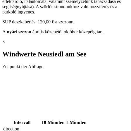
értéktároló, italautomata, valamint személyzetünk tanácsadása és
segítségnyújtása). A szörfös strandunkhoz való hozzáférés és a
parkoló ingyenes.
SUP deszkabérlés: 120,00 € a szezonra
A
nyári szezon
április közepétől október közepéig tart.
×
Windwerte Neusiedl am See
Zeitpunkt der Abfrage:
Intervall
10-Minuten
1-Minuten
direction