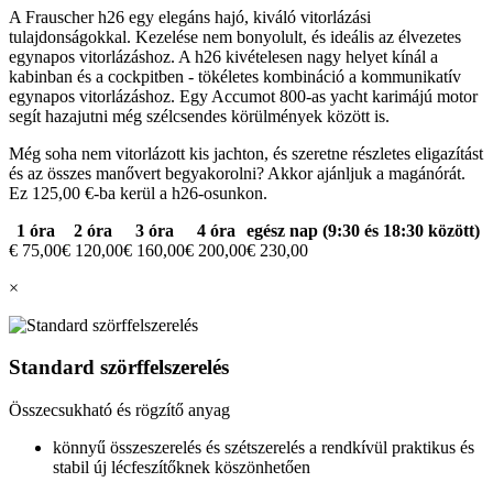
A Frauscher h26 egy elegáns hajó, kiváló vitorlázási
tulajdonságokkal. Kezelése nem bonyolult, és ideális az élvezetes
egynapos vitorlázáshoz. A h26 kivételesen nagy helyet kínál a
kabinban és a cockpitben - tökéletes kombináció a kommunikatív
egynapos vitorlázáshoz. Egy Accumot 800-as yacht karimájú motor
segít hazajutni még szélcsendes körülmények között is.
Még soha nem vitorlázott kis jachton, és szeretne részletes eligazítást
és az összes manővert begyakorolni? Akkor ajánljuk a magánórát.
Ez 125,00 €-ba kerül a h26-osunkon.
1 óra
2 óra
3 óra
4 óra
egész nap (9:30 és 18:30 között)
€ 75,00
€ 120,00
€ 160,00
€ 200,00
€ 230,00
×
Standard szörffelszerelés
Összecsukható és rögzítő anyag
könnyű összeszerelés és szétszerelés a rendkívül praktikus és
stabil új lécfeszítőknek köszönhetően