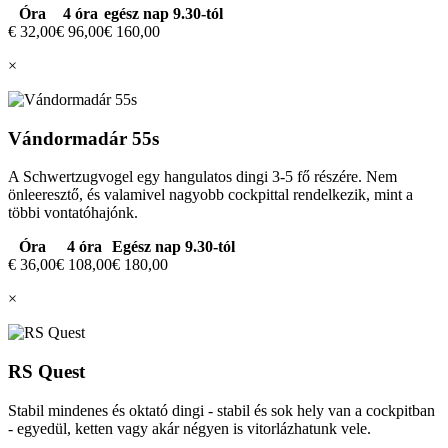
Óra
4 óra
egész nap 9.30-tól
€ 32,00
€ 96,00
€ 160,00
×
Vándormadár 55s
A Schwertzugvogel egy hangulatos dingi 3-5 fő részére. Nem
önleeresztő, és valamivel nagyobb cockpittal rendelkezik, mint a
többi vontatóhajónk.
Óra
4 óra
Egész nap 9.30-tól
€ 36,00
€ 108,00
€ 180,00
×
RS Quest
Stabil mindenes és oktató dingi - stabil és sok hely van a cockpitban
- egyedül, ketten vagy akár négyen is vitorlázhatunk vele.